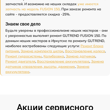
запчастей. И возможно на наших складах
уже имеется
запчасть на модель FUSION 150
. При заказе ремонта на
сайте - предоставляется скидка -25%.
Знаем свое дело
Будьте уверены в профессионализме наших мастеров - они
с уверенностью выполнят ремонт GUTREND FUSION 150. По
данным наших мастеров в Иркутске по ремонту GUTREND,
наиболее востребованы следующие услуги:
Ремонт блока
питания
,
Замена комплекта щеток
,
Восстановление колеса
,
Ремонт гидросистемы
,
Калибровка
,
Замена датчиков
,
Ремонт двигателя
,
Восстановление аккумулятора
,
Замена
датчиков управления, высоты, движения
,
Замена
аккумулятора
.
Акции сервисного